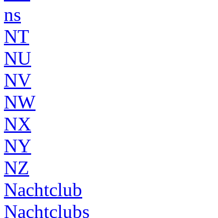
ns
NT
NU
NV
NW
NX
NY
NZ
Nachtclub
Nachtclubs