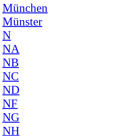
München
Münster
N
NA
NB
NC
ND
NF
NG
NH