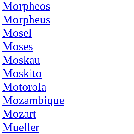
Morpheos
Morpheus
Mosel
Moses
Moskau
Moskito
Motorola
Mozambique
Mozart
Mueller