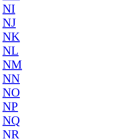
NI
NJ
NK
NL
NM
NN
NO
NP
NQ
NR